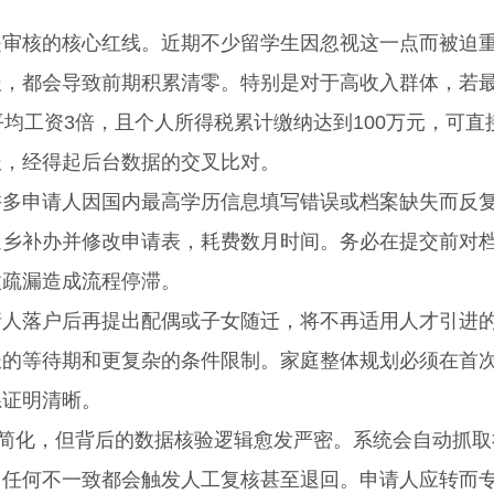
核的核心红线。近期不少留学生因忽视这一点而被迫
，都会导致前期积累清零。特别是对于高收入群体，若最
均工资3倍，且个人所得税累计缴纳达到100万元，可直
报，经得起后台数据的交叉比对。
申请人因国内最高学历信息填写错误或档案缺失而反
返乡补办并修改申请表，耗费数月时间。务必在提交前对
微疏漏造成流程停滞。
落户后再提出配偶或子女随迁，将不再适用人才引进
长的等待期和更复杂的条件限制。家庭整体规划必须在首
系证明清晰。
简化，但背后的数据核验逻辑愈发严密。系统会自动抓取
，任何不一致都会触发人工复核甚至退回。申请人应转而