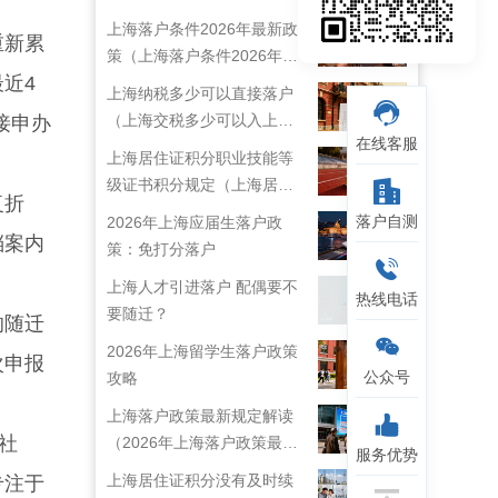
上海落户条件2026年最新政
重新累
策（上海落户条件2026年最
近4
新政策解读）
上海纳税多少可以直接落户
（上海交税多少可以入上海
接申办
在线客服
户口）
上海居住证积分职业技能等
级证书积分规定（上海居住
复折
证技能职称目录）
落户自测
2026年上海应届生落户政
档案内
策：免打分落户
上海人才引进落户 配偶要不
热线电话
要随迁？
的随迁
2026年上海留学生落户政策
次申报
公众号
攻略
上海落户政策最新规定解读
社
（2026年上海落户政策最新
服务优势
规定）
上海居住证积分没有及时续
专注于