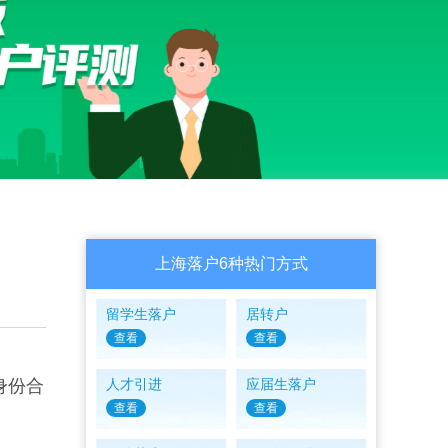
上海落户6种热门方式
留学生落户
居转户
查看
查看
身份合
人才引进
应届生落户
查看
查看