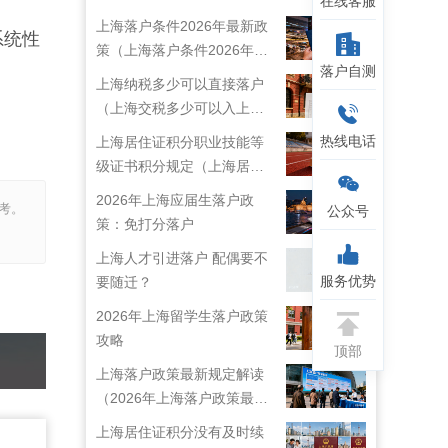
在线客服
上海落户条件2026年最新政
系统性
策（上海落户条件2026年最
落户自测
新政策解读）
上海纳税多少可以直接落户
（上海交税多少可以入上海
户口）
热线电话
上海居住证积分职业技能等
级证书积分规定（上海居住
证技能职称目录）
2026年上海应届生落户政
考。
公众号
策：免打分落户
上海人才引进落户 配偶要不
服务优势
要随迁？
2026年上海留学生落户政策
攻略
顶部
上海落户政策最新规定解读
（2026年上海落户政策最新
规定）
上海居住证积分没有及时续