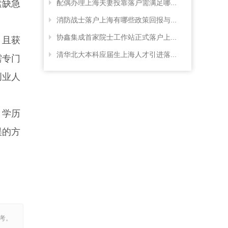
紧缺急
配偶办理上海夫妻投靠落户需满足哪...
消防战士落户上海有哪些政策回报与...
协鑫集成首家院士工作站正式落户上...
）且获
清华北大本科应届生上海人才引进落...
需专门
创业人
、学历
误的方
考。