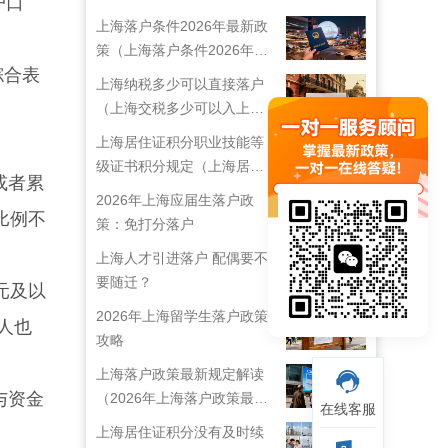
户口
上海落户条件2026年最新政
策（上海落户条件2026年最
综合表
新政策解读）
上海纳税多少可以直接落户
（上海交税多少可以入上海
户口）
上海居住证积分职业技能等
级证书积分规定（上海居住
或者累
证技能职称目录）
2026年上海应届生落户政
比例不
策：免打分落户
上海人才引进落户 配偶要不
要随迁？
元及以
2026年上海留学生落户政策
人也
攻略
上海落户政策最新规定解读
与资金
（2026年上海落户政策最新
在线客服
规定）
上海居住证积分没有及时续