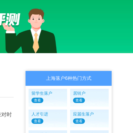
上海落户6种热门方式
留学生落户
居转户
查看
查看
径对时
人才引进
应届生落户
查看
查看