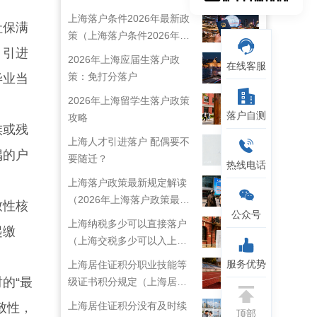
上海落户条件2026年最新政
社保满
策（上海落户条件2026年最
，引进
新政策解读）
2026年上海应届生落户政
在线客服
策：免打分落户
毕业当
2026年上海留学生落户政策
落户自测
攻略
族或残
上海人才引进落户 配偶要不
偶的户
要随迁？
热线电话
上海落户政策最新规定解读
（2026年上海落户政策最新
致性核
公众号
规定）
上海纳税多少可以直接落户
起缴
（上海交税多少可以入上海
户口）
服务优势
上海居住证积分职业技能等
的“最
级证书积分规定（上海居住
证技能职称目录）
上海居住证积分没有及时续
致性，
顶部