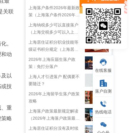
且最
上海落户条件2026年最新政
是关联
策（上海落户条件2026年最
新政策解读）
上海纳税多少可以直接落户
（上海交税多少可以入上海
户口）
上海居住证积分职业技能等
简化。
级证书积分规定（上海居住
理和动
证技能职称目录）
2026年上海应届生落户政
策：免打分落户
在线客服
科及以
上海人才引进落户 配偶要不
要随迁？
书或技
落户自测
2026年上海留学生落户政策
攻略
域、重
上海落户政策最新规定解读
热线电话
键策略
（2026年上海落户政策最新
规定）
上海居住证积分没有及时续
公众号