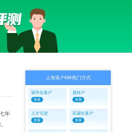
上海落户6种热门方式
留学生落户
居转户
查看
查看
七年
人才引进
应届生落户
查看
查看
短。