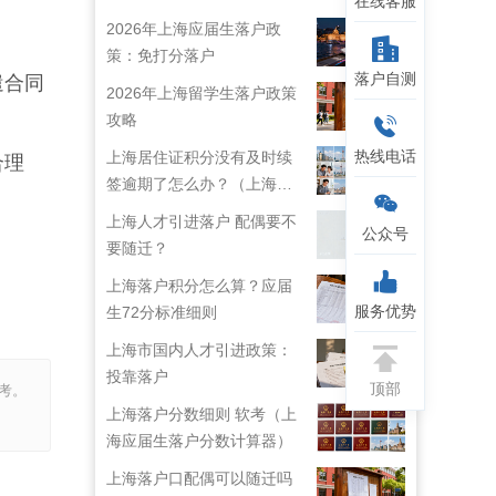
在线客服
2026年上海应届生落户政
策：免打分落户
落户自测
遣合同
2026年上海留学生落户政策
攻略
热线电话
上海居住证积分没有及时续
合理
签逾期了怎么办？（上海居
。
住证续签了但积分忘了）
上海人才引进落户 配偶要不
公众号
要随迁？
上海落户积分怎么算？应届
服务优势
生72分标准细则
上海市国内人才引进政策：
投靠落户
顶部
考。
上海落户分数细则 软考（上
海应届生落户分数计算器）
上海落户口配偶可以随迁吗