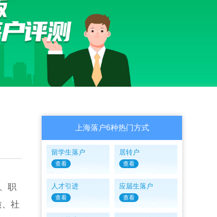
上海落户6种热门方式
留学生落户
居转户
查看
查看
、职
人才引进
应届生落户
查看
查看
质、社