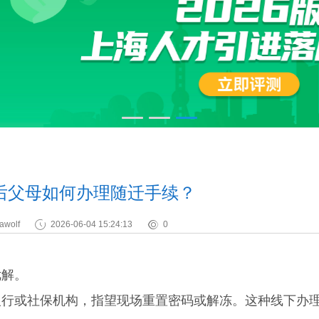
后父母如何办理随迁手续？
awolf
2026-06-04 15:24:13
0
解。
或社保机构，指望现场重置密码或解冻。这种线下办