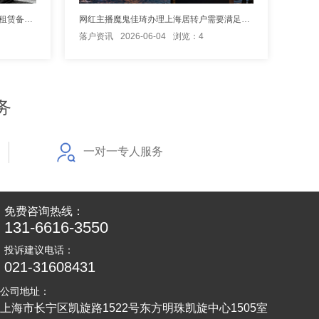
留学生落户上海新泾镇派出所辖区需租赁备案吗
网红主播魔鬼佳琦办理上海居转户需要满足哪些条件？
落户资讯
2026-06-04
浏览：4
务
一对一专人服务
免费咨询热线：
131-6616-3550
投诉建议电话：
021-31608431
公司地址：
上海市长宁区凯旋路1522号东方明珠凯旋中心1505室