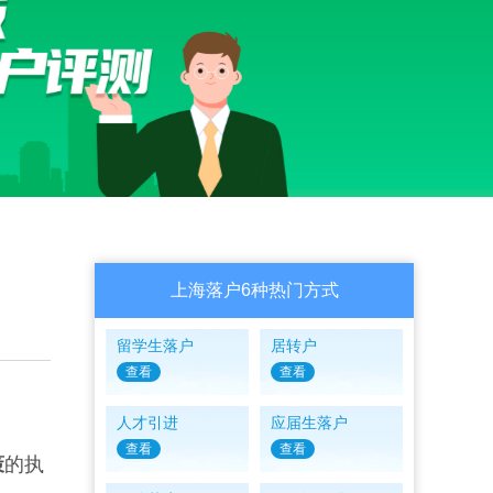
上海落户6种热门方式
留学生落户
居转户
查看
查看
人才引进
应届生落户
查看
查看
策
的执