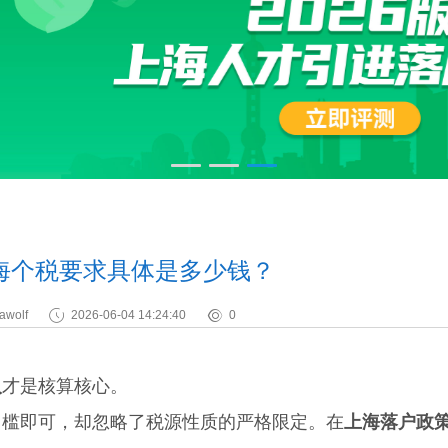
海个税要求具体是多少钱？
awolf
2026-06-04 14:24:40
0
入
才是核算核心。
槛即可，却忽略了税源性质的严格限定。在
上海落户政