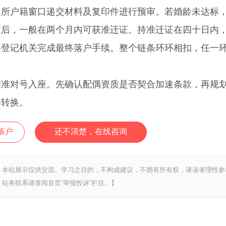
户籍窗口递交材料及复印件进行预审。若婚龄未达标
过后，一般在两个月内可获准迁证。持准迁证在四十日内
籍登记机关完成最终落户手续。整个链条环环相扣，任一
精准对号入座。先确认配偶资质是否契合加速条款，再规
份转换。
落户
还不清楚，在线咨询
，本站展示仅供交流、学习之目的，不构成建议，不拥有所有权，请读者理性参
站务联系请查阅首页“举报投诉”栏目。】