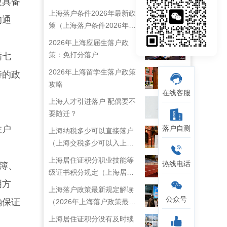
便具备
上海落户条件2026年最新政
的通
策（上海落户条件2026年最
新政策解读）
2026年上海应届生落户政
策：免打分落户
满七
2026年上海留学生落户政策
特的政
攻略
在线客服
上海人才引进落户 配偶要不
要随迁？
住户
落户自测
上海纳税多少可以直接落户
（上海交税多少可以入上海
户口）
上海居住证积分职业技能等
热线电话
簿、
级证书积分规定（上海居住
明方
证技能职称目录）
上海落户政策最新规定解读
公众号
确保证
（2026年上海落户政策最新
规定）
上海居住证积分没有及时续