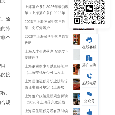
的关
上海落户条件2026年最新政
策（上海落户条件2026年最
束。除
新政策解读）
2026年上海应届生落户政
策：免打分落户
域的特
2026年上海留学生落户政策
并非个
攻略
在线客服
上海人才引进落户 配偶要不
要随迁？
户口
落户自测
上海纳税多少可以直接落户
（上海交税多少可以入上海
具的接
户口）
上海居住证积分职业技能等
热线电话
级证书积分规定（上海居住
基数、
证技能职称目录）
上海落户政策最新规定解读
公众号
的合规
（2026年上海落户政策最新
规定）
上海居住证积分没有及时续