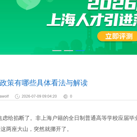
政策有哪些具体看法与解读
awolf
2026-07-09 09:04:20
0
焦虑给掐断了。非上海户籍的全日制普通高等学校应届毕
明这两座大山，突然就挪开了。