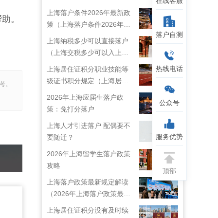
在线客服
上海落户条件2026年最新政
帮助。
策（上海落户条件2026年最
落户自测
新政策解读）
上海纳税多少可以直接落户
（上海交税多少可以入上海
户口）
热线电话
上海居住证积分职业技能等
级证书积分规定（上海居住
考。
证技能职称目录）
2026年上海应届生落户政
公众号
策：免打分落户
上海人才引进落户 配偶要不
服务优势
要随迁？
2026年上海留学生落户政策
攻略
顶部
上海落户政策最新规定解读
（2026年上海落户政策最新
规定）
上海居住证积分没有及时续