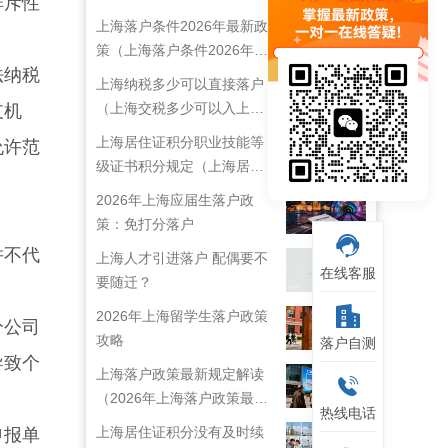
排斥性
上海落户条件2026年最新政
策（上海落户条件2026年最
法纳税
新政策解读）
上海纳税多少可以直接落户
（上海交税多少可以入上海
支机
户口）
上海居住证积分职业技能等
允许范
级证书积分规定（上海居住
证技能职称目录）
2026年上海应届生落户政
策：免打分落户
并不代
上海人才引进落户 配偶要不
在线客服
要随迁？
2026年上海留学生落户政策
分公司
攻略
落户自测
导致个
上海落户政策最新规定解读
（2026年上海落户政策最新
热线电话
规定）
上海居住证积分没有及时续
申报单