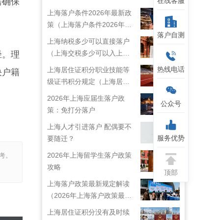
在线客服
需确保
上海落户条件2026年最新政
策（上海落户条件2026年最
落户自测
新政策解读）
上海纳税多少可以直接落户
（上海交税多少可以入上海
径。理
户口）
热线电话
上海居住证积分职业技能等
决户籍
级证书积分规定（上海居住
证技能职称目录）
2026年上海应届生落户政
公众号
策：免打分落户
上海人才引进落户 配偶要不
服务优势
要随迁？
2026年上海留学生落户政策
考。
攻略
顶部
上海落户政策最新规定解读
（2026年上海落户政策最新
规定）
上海居住证积分没有及时续