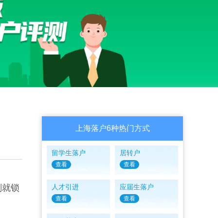
上海落户6种热门方式
留学生落户
居转户
查看
查看
刻就锁
人才引进
应届生落户
查看
查看