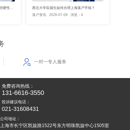
持中级职称办理上海居转户要满足哪些硬性条件要求
西北大学应届生如何办理上海落户手续？
落户资讯
2026-07-09
浏览：4
务
一对一专人服务
免费咨询热线：
131-6616-3550
投诉建议电话：
021-31608431
公司地址：
上海市长宁区凯旋路1522号东方明珠凯旋中心1505室