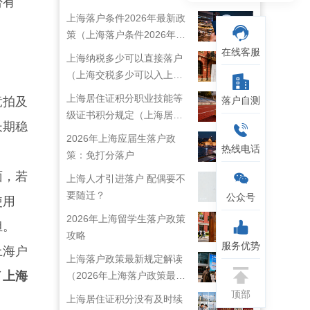
否有
上海落户条件2026年最新政
策（上海落户条件2026年最
新政策解读）
在线客服
上海纳税多少可以直接落户
（上海交税多少可以入上海
户口）
上海居住证积分职业技能等
竞拍及
落户自测
级证书积分规定（上海居住
长期稳
证技能职称目录）
2026年上海应届生落户政
热线电话
策：免打分落户
面，若
上海人才引进落户 配偶要不
要随迁？
公众号
使用
2026年上海留学生落户政策
担。
攻略
服务优势
上海户
上海落户政策最新规定解读
了
上海
（2026年上海落户政策最新
规定）
顶部
上海居住证积分没有及时续