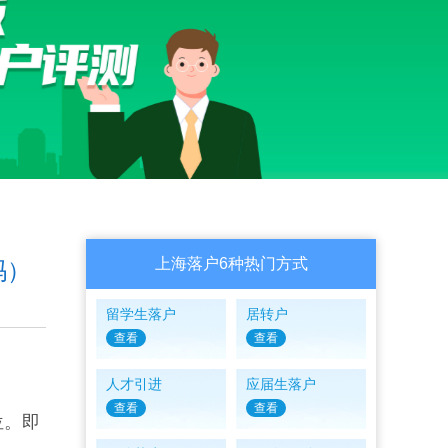
上海落户6种热门方式
吗）
留学生落户
居转户
查看
查看
人才引进
应届生落户
查看
查看
位。即