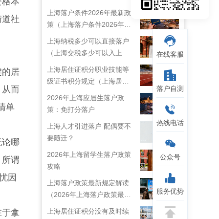
资格本
上海落户条件2026年最新政
街道社
策（上海落户条件2026年最
新政策解读）
上海纳税多少可以直接落户
（上海交税多少可以入上海
在线客服
户口）
上海居住证积分职业技能等
键的居
级证书积分规定（上海居住
，从而
落户自测
证技能职称目录）
2026年上海应届生落户政
清单
策：免打分落户
热线电话
上海人才引进落户 配偶要不
要随迁？
无论哪
2026年上海留学生落户政策
公众号
。所谓
攻略
忧因
上海落户政策最新规定解读
服务优势
（2026年上海落户政策最新
规定）
上海居住证积分没有及时续
在于拿