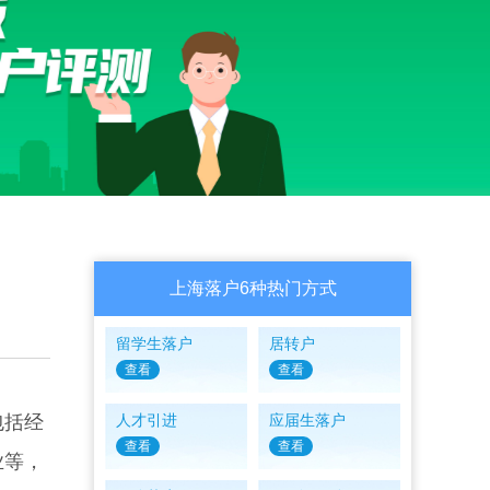
上海落户6种热门方式
留学生落户
居转户
查看
查看
包括经
人才引进
应届生落户
查看
查看
业等，