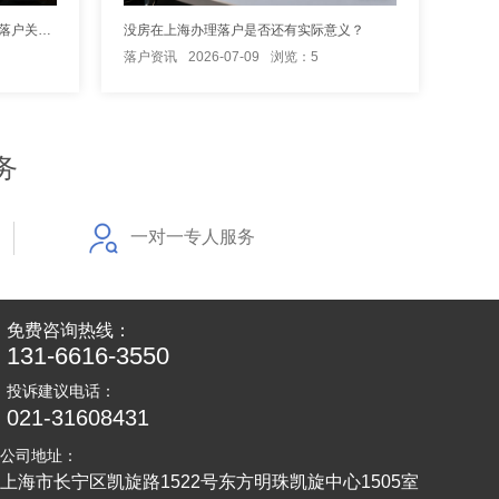
海归学历认证怎么办理？上海留学生落户关键材料
没房在上海办理落户是否还有实际意义？
落户资讯
2026-07-09
浏览：5
务
一对一专人服务
免费咨询热线：
131-6616-3550
投诉建议电话：
021-31608431
公司地址：
上海市长宁区凯旋路1522号东方明珠凯旋中心1505室