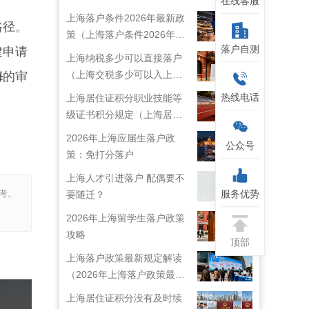
在线客服
上海落户条件2026年最新政
路径。
策（上海落户条件2026年最
落户自测
建申请
新政策解读）
上海纳税多少可以直接落户
（上海交税多少可以入上海
海
的审
户口）
热线电话
上海居住证积分职业技能等
级证书积分规定（上海居住
证技能职称目录）
2026年上海应届生落户政
公众号
策：免打分落户
上海人才引进落户 配偶要不
服务优势
考。
要随迁？
2026年上海留学生落户政策
攻略
顶部
上海落户政策最新规定解读
（2026年上海落户政策最新
规定）
上海居住证积分没有及时续