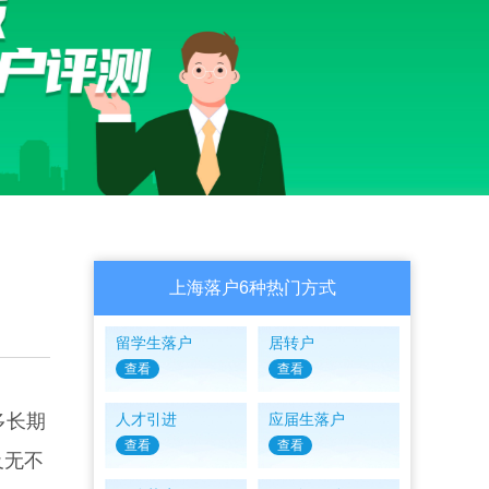
上海落户6种热门方式
留学生落户
居转户
查看
查看
多长期
人才引进
应届生落户
查看
查看
及无不