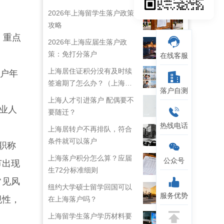
2026年上海留学生落户政策
攻略
；重点
2026年上海应届生落户政
策：免打分落户
在线客服
上海居住证积分没有及时续
转户年
签逾期了怎么办？（上海居
落户自测
住证续签了但积分忘了）
上海人才引进落户 配偶要不
业人
要随迁？
热线电话
上海居转户不再排队，符合
条件就可以落户
职称
上海落户积分怎么算？应届
公众号
节出现
生72分标准细则
常见风
纽约大学硕士留学回国可以
服务优势
规性，
在上海落户吗？
上海留学生落户学历材料要